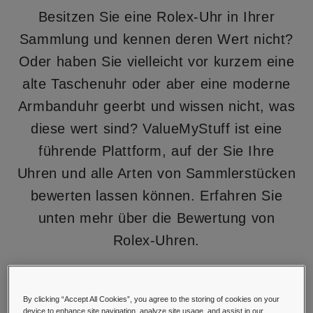
Besitzen Sie eine Rolex-Uhr in Ihrer
Sammlung und kennen deren Wert nicht?
Oder haben Sie vielleicht vor kurzem eine
alte Taschenuhr oder aber eine moderne
Armbanduhr geerbt und wissen nicht, was
diese wert sind? ValueMyStuff ist eine
führende Plattform, auf der Sie Ihre
Uhren und alle Arten von Sammlerstücken
bewerten lassen können. Erfahren Sie
unten mehr über die Bewertung von
Rolex-Uhren.
By clicking “Accept All Cookies”, you agree to the storing of cookies on your
device to enhance site navigation, analyze site usage, and assist in our